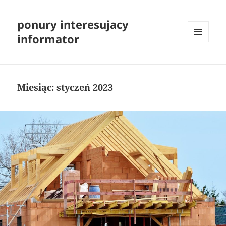
ponury interesujacy
informator
MENU
I
WIDGETY
Miesiąc:
styczeń 2023