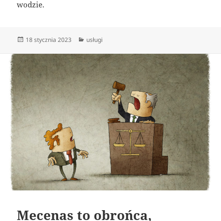
wodzie.
Data
Kategorie
18 stycznia 2023
usługi
publikacji
Mecenas to obrońca,