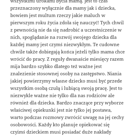
wszystkimi urokami bycia mamą. Jest to czas
przeznaczony wyłącznie dla mamy jak i dziecka,
bowiem jest multum rzeczy jakie maluch w
pierwszym roku życia zdoła się nauczyć! Tych chwil
z pewnością nie da się nadrobić a uczestniczenie w
nich, spoglądanie na rozwój swojego dziecka dla
każdej mamy jest czymś niezwykłym. Te cudowne
chwile także dobiegają końca jeżeli tylko mama chce
wrócić do pracy. Z reguły dwanaście miesięcy razem
mija bardzo szybko dlatego też ważne jest
znalezienie stosownej osoby na zastępstwo. Niania
jakiej powierzymy własne dziecko musi być przede
wszystkim osobą czułą i lubiącą swoją pracę. Jest to
niezwykle ważne nie tylko dla nas rodziców ale
również dla dziecka. Bardzo znaczące przy wyborze
właściwej opiekunki jest nie tylko jej postawa,
warto podczas rozmowy zwrócić uwagę na jej cechy
osobowości. Każdy kto planuje opiekować się
czyimś dzieckiem musi posiadać duże nakłady