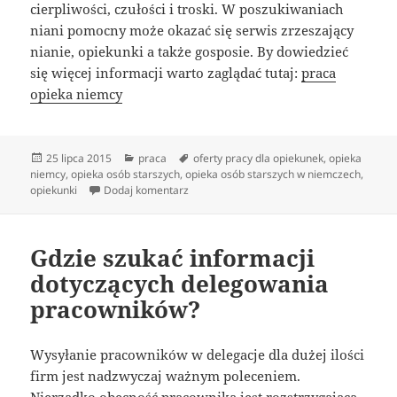
cierpliwości, czułości i troski. W poszukiwaniach
niani pomocny może okazać się serwis zrzeszający
nianie, opiekunki a także gosposie. By dowiedzieć
się więcej informacji warto zaglądać tutaj:
praca
opieka niemcy
Data
Kategorie
Tagi
25 lipca 2015
praca
oferty pracy dla opiekunek
,
opieka
publikacji
niemcy
,
opieka osób starszych
,
opieka osób starszych w niemczech
,
do Być opiekunką? Gdzie jej szukać? Gdzi
opiekunki
Dodaj komentarz
Gdzie szukać informacji
dotyczących delegowania
pracowników?
Wysyłanie pracowników w delegacje dla dużej ilości
firm jest nadzwyczaj ważnym poleceniem.
Nierzadko obecność pracownika jest rozstrzygająca