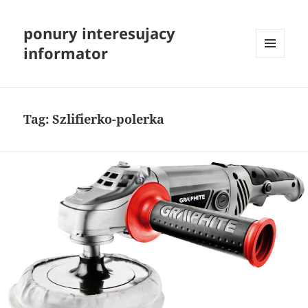
ponury interesujacy
informator
MENU
I
WIDGETY
Tag:
Szlifierko-polerka