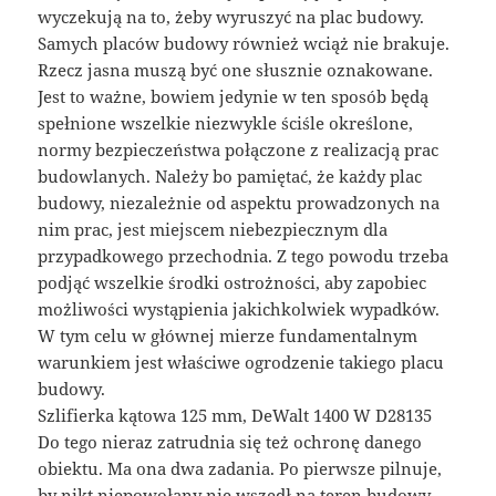
wyczekują na to, żeby wyruszyć na plac budowy.
Samych placów budowy również wciąż nie brakuje.
Rzecz jasna muszą być one słusznie oznakowane.
Jest to ważne, bowiem jedynie w ten sposób będą
spełnione wszelkie niezwykle ściśle określone,
normy bezpieczeństwa połączone z realizacją prac
budowlanych. Należy bo pamiętać, że każdy plac
budowy, niezależnie od aspektu prowadzonych na
nim prac, jest miejscem niebezpiecznym dla
przypadkowego przechodnia. Z tego powodu trzeba
podjąć wszelkie środki ostrożności, aby zapobiec
możliwości wystąpienia jakichkolwiek wypadków.
W tym celu w głównej mierze fundamentalnym
warunkiem jest właściwe ogrodzenie takiego placu
budowy.
Szlifierka kątowa 125 mm, DeWalt 1400 W D28135
Do tego nieraz zatrudnia się też ochronę danego
obiektu. Ma ona dwa zadania. Po pierwsze pilnuje,
by nikt niepowołany nie wszedł na teren budowy